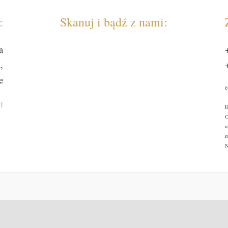
:
Skanuj i bądź z nami:
a
,
e
e
I
H
O
u
m
N