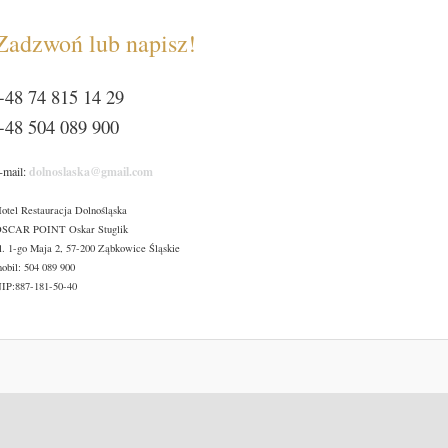
Zadzwoń lub napisz!
+48 74 815 14 29
+48 504 089 900
-mail:
dolnoslaska@gmail.com
otel Restauracja Dolnośląska
SCAR POINT Oskar Stuglik
l. 1-go Maja 2, 57-200 Ząbkowice Śląskie
obil: 504 089 900
IP:887-181-50-40