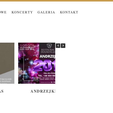
OWE
KONCERTY
GALERIA
KONTAKT
AS
ANDRZEJKI 2018
BURG