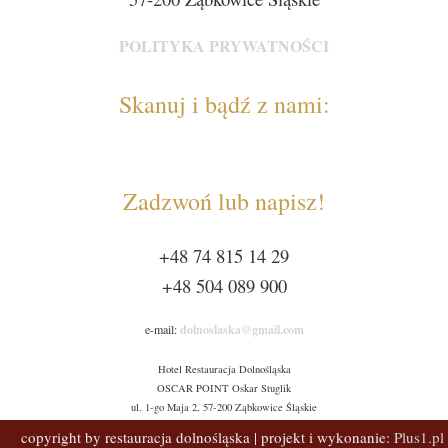
POLITYKA PRYWATNOŚCI
Skanuj i bądź z nami:
Zadzwoń lub napisz!
+48 74 815 14 29
+48 504 089 900
e-mail:
dolnoslaska@gmail.com
Hotel Restauracja Dolnośląska
OSCAR POINT Oskar Stuglik
ul. 1-go Maja 2, 57-200 Ząbkowice Śląskie
mobil: 504 089 900
copyright by restauracja dolnośląska | projekt i wykonanie:
Plus1.pl
NIP:887-181-50-40